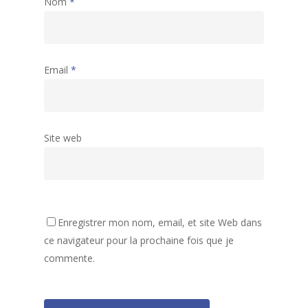
Nom
*
Email
*
Site web
Accueil
Activités
Assemblées générales
Enregistrer mon nom, email, et site Web dans
ce navigateur pour la prochaine fois que je
Archives
Accueil de Loisirs
Liste des activités
commente.
80 ans de la MJC
Tarifs et informations
Club Ados
Gazette de la MJC