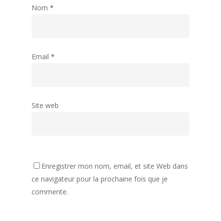
Nom
*
Email
*
Site web
Accueil
Activités
Assemblées générales
Enregistrer mon nom, email, et site Web dans
Archives
ce navigateur pour la prochaine fois que je
Accueil de Loisirs
Liste des activités
commente.
80 ans de la MJC
Tarifs et informations
Club Ados
Gazette de la MJC