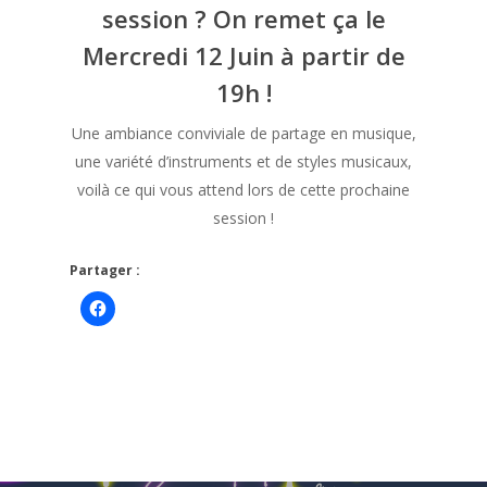
session ? On remet ça le
Mercredi 12 Juin à partir de
19h !
Une ambiance conviviale de partage en musique,
une variété d’instruments et de styles musicaux,
voilà ce qui vous attend lors de cette prochaine
session !
Partager :
Cliquez
pour
partager
sur
Facebook(ouvre
dans
une
nouvelle
fenêtre)