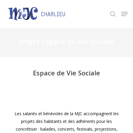
Panneau de gestion des cookies
Appuyez sur Entrée pour une recherche ou ESC
pour fermer.
Projet Espace de Vie Sociale
Espace de Vie Sociale
Les salariés et bénévoles de la MJC accompagnent les
projets des habitants et des adhérents pour les
concrétiser : balades, concerts, festivals, projections,