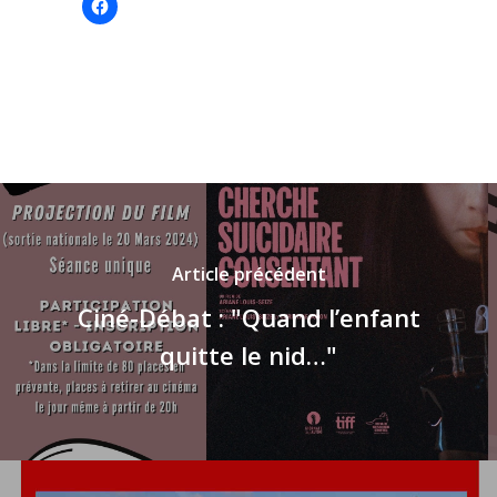
Cliquez
pour
partager
sur
Facebook(ouvre
dans
une
nouvelle
fenêtre)
Article précédent
Ciné-Débat : "Quand l’enfant
quitte le nid…"