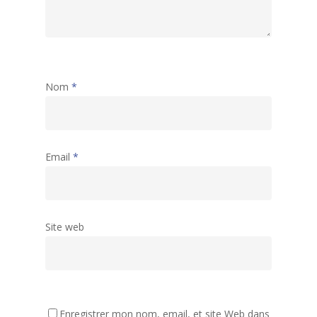
Nom
*
Email
*
Site web
Accueil
Activités
Assemblées générales
Archives
Accueil de Loisirs
Liste des activités
Enregistrer mon nom, email, et site Web dans