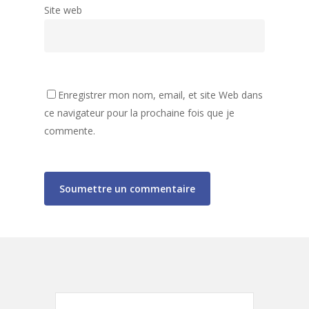
Site web
Jardin Partagé
Mots de Printemp
Les Férus
Découverte du Monde
Les Férires
WebRadio
Découverte du Monde
Férires 2024
Artistique
Contact
Enregistrer mon nom, email, et site Web dans
Férires 2022
AMAP
ce navigateur pour la prochaine fois que je
5 Parking du Pont de 
Férires 2019
commente.
Se nourrir du Lien
42190 Charlieu
04 77 60 05 97
accueil@mjc-charlieu.