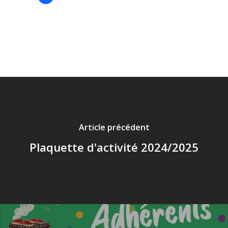
pour
partager
sur
Facebook(ouvre
dans
une
nouvelle
fenêtre)
Article précédent
Plaquette d'activité 2024/2025