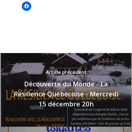
Cliquez
pour
partager
sur
Facebook(ouvre
dans
une
nouvelle
fenêtre)
Article précédent
Découverte du Monde - La
Résilience Québécoise - Mercredi
15 décembre 20h