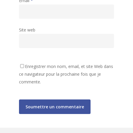
Email
*
Site web
Accueil
Enregistrer mon nom, email, et site Web dans
ce navigateur pour la prochaine fois que je
Activités
Assemblées générales
commente.
Archives
Accueil de Loisirs
Liste des activités
80 ans de la MJC
Tarifs et informations
Club Ados
Gazette de la MJC
Secteur Jeunes
Espace Vie Sociale