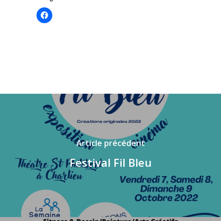
Cliquez
pour
partager
sur
Facebook(ouvre
dans
une
nouvelle
fenêtre)
Article précédent
Festival Fil Bleu