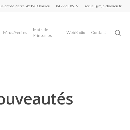
du Pont de Pierre, 42190 Charlieu
04 77 60 05 97
accueil@mjc-charlieu.fr
Mots de
Férus/Férires
WebRadio
Contact
Printemps
nouveautés