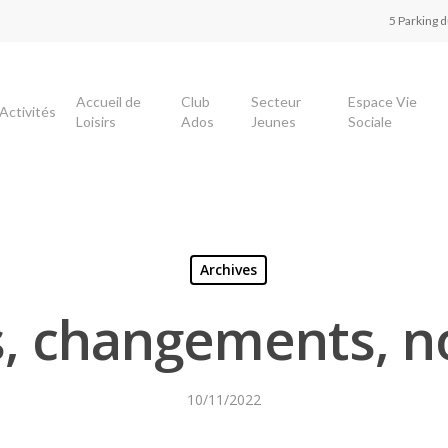
5 Parking 
Accueil de
Club
Secteur
Espace Vie
Activités
Loisirs
Ados
Jeunes
Sociale
Archives
s, changements, 
10/11/2022