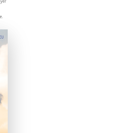
oyer
e.