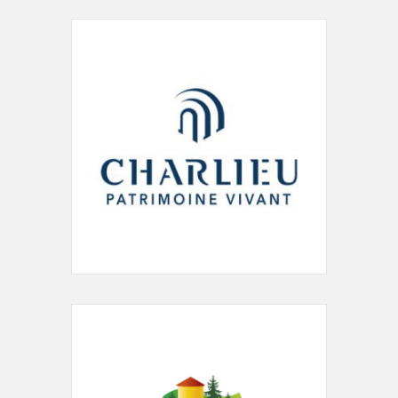
42190 Charlieu
04 77 60 05 97
accueil@mjc-charlieu.