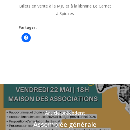
Billets en vente à la MJC et à la librairie Le Carnet
à Spirales
Partager :
Cliquez
pour
partager
sur
Facebook(ouvre
dans
une
nouvelle
fenêtre)
Article précédent
Assemblée générale