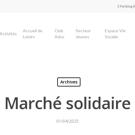
5 Parking 
Accueil de
Club
Secteur
Espace Vie
Activités
Loisirs
Ados
Jeunes
Sociale
Archives
Marché solidaire
01/04/2025