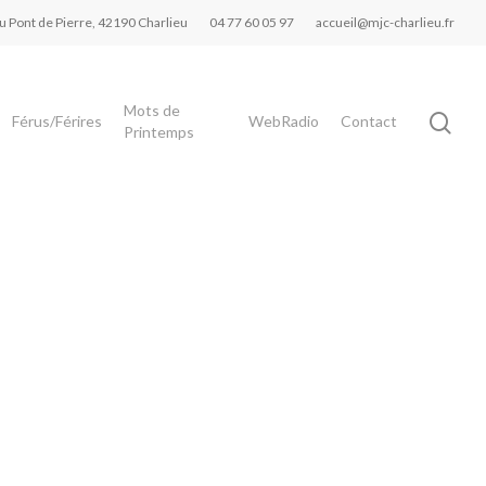
du Pont de Pierre, 42190 Charlieu
04 77 60 05 97
accueil@mjc-charlieu.fr
Mots de
Férus/Férires
WebRadio
Contact
Printemps