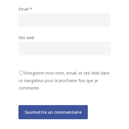
Email
*
Site web
Accueil
Enregistrer mon nom, email, et site Web dans
ce navigateur pour la prochaine fois que je
Activités
Assemblées générales
commente.
Archives
Accueil de Loisirs
Liste des activités
80 ans de la MJC
Tarifs et informations
Club Ados
Gazette de la MJC
Secteur Jeunes