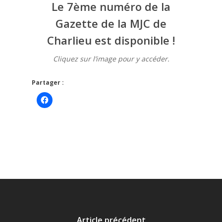
Le 7ème numéro de la
Gazette de la MJC de
Charlieu est disponible !
Cliquez sur l’image pour y accéder.
Partager :
Cliquez
pour
partager
sur
Facebook(ouvre
dans
une
nouvelle
fenêtre)
Article précédent