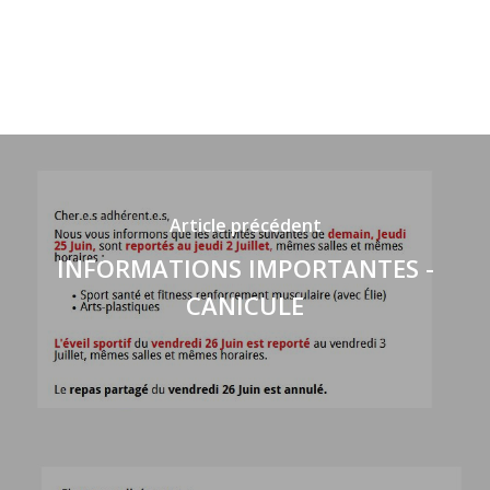
sur
Facebook(ouvre
dans
une
nouvelle
fenêtre)
Article précédent
INFORMATIONS IMPORTANTES -
CANICULE