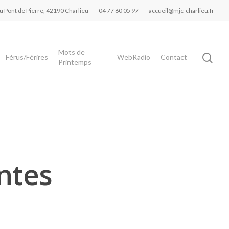
du Pont de Pierre, 42190 Charlieu
04 77 60 05 97
accueil@mjc-charlieu.fr
Mots de
Férus/Férires
WebRadio
Contact
Printemps
ntes