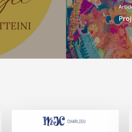
Artic
Proj