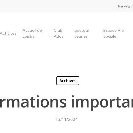
5 Parking 
Accueil de
Club
Secteur
Espace Vie
Activités
Loisirs
Ados
Jeunes
Sociale
Archives
ormations importa
13/11/2024