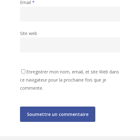
Email
*
Site web
Accueil
Enregistrer mon nom, email, et site Web dans
ce navigateur pour la prochaine fois que je
Activités
Assemblées générales
commente.
Archives
Accueil de Loisirs
Liste des activités
80 ans de la MJC
Tarifs et informations
Club Ados
Gazette de la MJC
Secteur Jeunes
Espace Vie Sociale