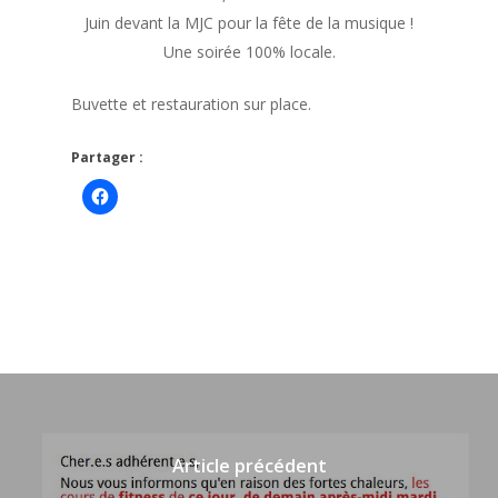
Juin devant la MJC pour la fête de la musique !
Une soirée 100% locale.
Buvette et restauration sur place.
Partager :
Cliquez
pour
partager
sur
Facebook(ouvre
dans
une
nouvelle
fenêtre)
Article précédent