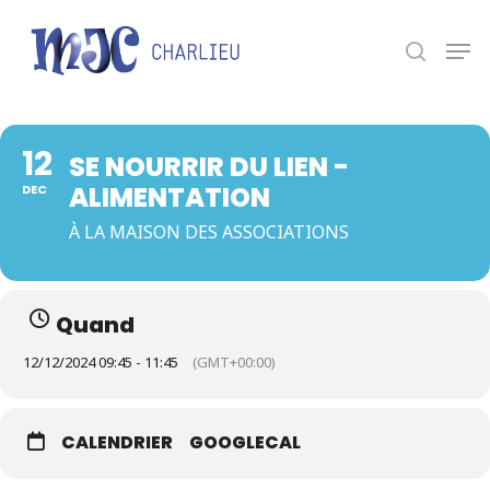
Panneau de gestion des cookies
Appuyez sur Entrée pour une recherche ou ESC
pour fermer.
12
SE NOURRIR DU LIEN -
ALIMENTATION
DEC
À LA MAISON DES ASSOCIATIONS
Quand
12/12/2024 09:45 - 11:45
(GMT+00:00)
CALENDRIER
GOOGLECAL