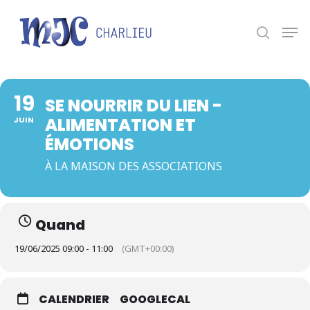
Panneau de gestion des cookies
Appuyez sur Entrée pour une recherche ou ESC
pour fermer.
19
SE NOURRIR DU LIEN -
ALIMENTATION ET
JUIN
ÉMOTIONS
À LA MAISON DES ASSOCIATIONS
Quand
19/06/2025 09:00 - 11:00
(GMT+00:00)
CALENDRIER
GOOGLECAL