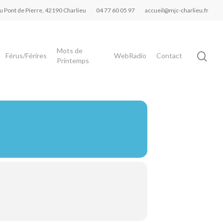
du Pont de Pierre, 42190 Charlieu
04 77 60 05 97
accueil@mjc-charlieu.fr
Mots de
Férus/Férires
WebRadio
Contact
Printemps