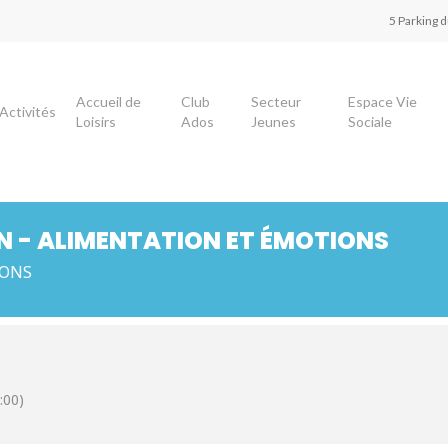
5 Parking 
Accueil de
Club
Secteur
Espace Vie
Activités
Loisirs
Ados
Jeunes
Sociale
EN - ALIMENTATION ET ÉMOTIONS
IONS
:00)
our fermer.