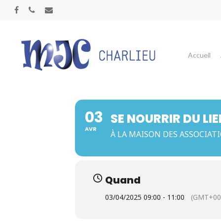
Panneau de gestion des cookies
Accueil
03
SE NOURRIR DU LI
AVR
À LA MAISON DES ASSOCIAT
Quand
03/04/2025 09:00 - 11:00
(GMT+00
Appuyez sur Entrée pour une recherche ou ESC p