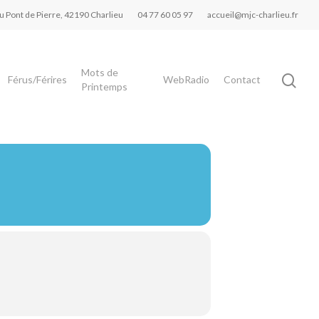
du Pont de Pierre, 42190 Charlieu
04 77 60 05 97
accueil@mjc-charlieu.fr
Mots de
Férus/Férires
WebRadio
Contact
Printemps