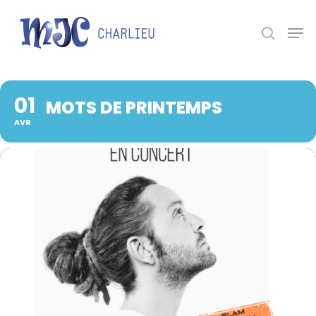
Panneau de gestion des cookies
Appuyez sur Entrée pour une recherche ou ESC
pour fermer.
01
MOTS DE PRINTEMPS
AVR