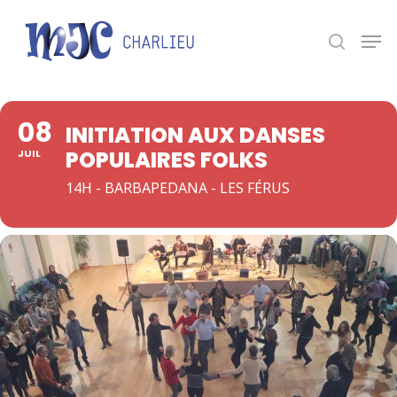
Panneau de gestion des cookies
Appuyez sur Entrée pour une recherche ou ESC
pour fermer.
08
INITIATION AUX DANSES
POPULAIRES FOLKS
JUIL
14H - BARBAPEDANA - LES FÉRUS