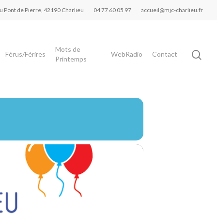
du Pont de Pierre, 42190 Charlieu
04 77 60 05 97
accueil@mjc-charlieu.fr
Mots de
Férus/Férires
WebRadio
Contact
Printemps