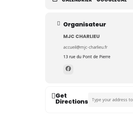
Organisateur
MJC CHARLIEU
accueil@mjc-charlieu.fr
13 rue du Pont de Pierre
Get
Address - Fin des activi
Directions