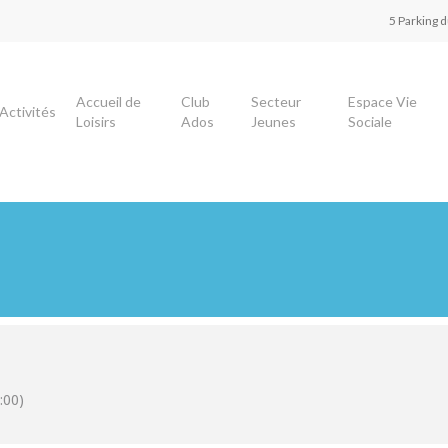
5 Parking 
Accueil de
Club
Secteur
Espace Vie
Activités
Loisirs
Ados
Jeunes
Sociale
:00)
our fermer.