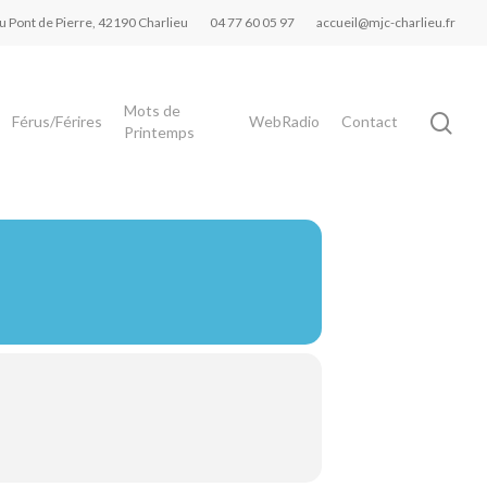
du Pont de Pierre, 42190 Charlieu
04 77 60 05 97
accueil@mjc-charlieu.fr
Mots de
Férus/Férires
WebRadio
Contact
Printemps