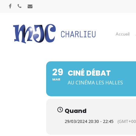
Panneau de gestion des cookies
Accueil
29
CINÉ DÉBAT
MAR
AU CINÉMA LES HALLES
Quand
29/03/2024 20:30 - 22:45
(GMT+00
Appuyez sur Entrée pour une recherche ou ESC p