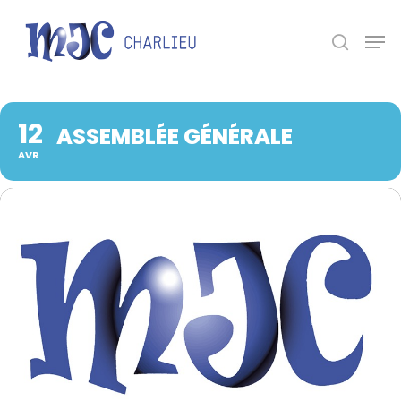
Panneau de gestion des cookies
Appuyez sur Entrée pour une recherche ou ESC
pour fermer.
12
ASSEMBLÉE GÉNÉRALE
AVR