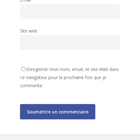
Site web
Enregistrer mon nom, email, et site Web dans
Accueil
ce navigateur pour la prochaine fois que je
Activités
Assemblées générales
commente.
Archives
Accueil de Loisirs
Liste des activités
80 ans de la MJC
Tarifs et informations
Club Ados
Gazette de la MJC
Secteur Jeunes
Espace Vie Sociale