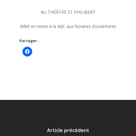
AU THÉÂTRE ST PHILIBERT
Billet en vente à la MJC aux horaires d’ouvertures
Partager :
Cliquez
pour
partager
sur
Facebook(ouvre
dans
une
nouvelle
fenêtre)
Article précédent