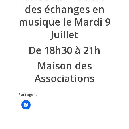
des échanges en
musique le Mardi 9
Juillet
De 18h30 à 21h
Maison des
Associations
Partager :
Cliquez
pour
partager
sur
Facebook(ouvre
dans
une