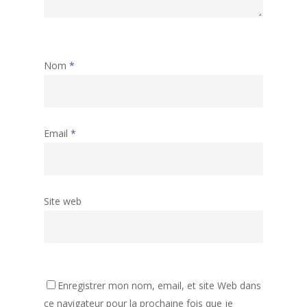
Nom
*
Email
*
Site web
Accueil
Activités
Assemblées générales
Archives
Accueil de Loisirs
Liste des activités
Enregistrer mon nom, email, et site Web dans
80 ans de la MJC
ce navigateur pour la prochaine fois que je
Tarifs et informations