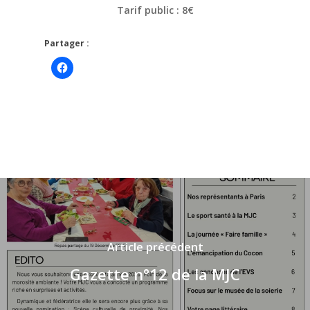
Tarif public : 8€
Partager :
Cliquez
pour
partager
sur
Facebook(ouvre
dans
une
nouvelle
fenêtre)
Article précédent
Gazette n°12 de la MJC