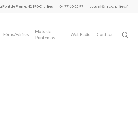
du Pont de Pierre, 42190 Charlieu
04 77 60 05 97
accueil@mjc-charlieu.fr
Mots de
Férus/Férires
WebRadio
Contact
Printemps