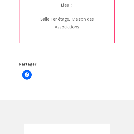
Lieu :
Salle 1er étage, Maison des
Associations
Partager :
Cliquez
pour
partager
sur
Facebook(ouvre
dans
une
nouvelle
fenêtre)